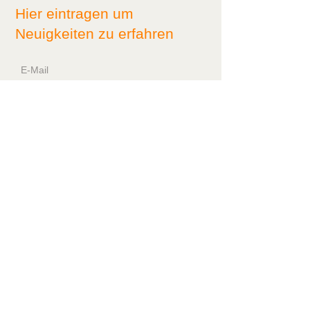
Hier eintragen um
Neuigkeiten zu erfahren
Beitreten
Kontakt:
Düsseldorfer Straße 12
40878 Ratingen
logopaedie-kreutzer@online.de
Tel: 02102/8919474
Logopädie Kreutzer